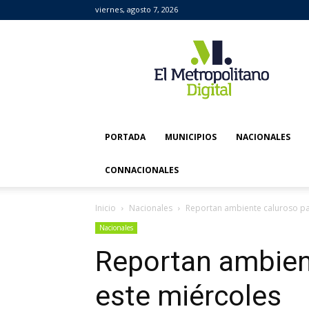
viernes, agosto 7, 2026
El
Metropolitano
Digital
PORTADA
MUNICIPIOS
NACIONALES
CONNACIONALES
Inicio
Nacionales
Reportan ambiente caluroso pa
Nacionales
Reportan ambien
este miércoles