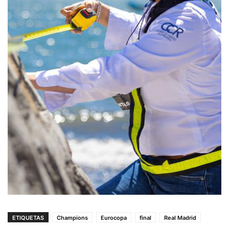
ETIQUETAS
Champions
Eurocopa
final
Real Madrid