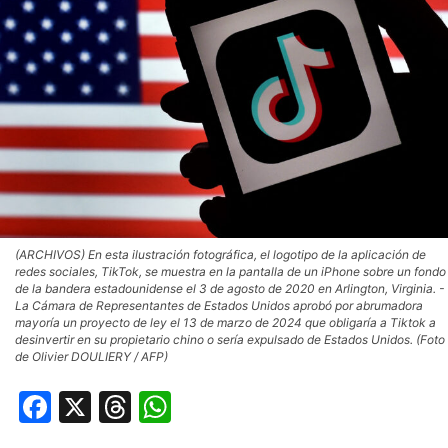
(ARCHIVOS) En esta ilustración fotográfica, el logotipo de la aplicación de
redes sociales, TikTok, se muestra en la pantalla de un iPhone sobre un fondo
de la bandera estadounidense el 3 de agosto de 2020 en Arlington, Virginia. -
La Cámara de Representantes de Estados Unidos aprobó por abrumadora
mayoría un proyecto de ley el 13 de marzo de 2024 que obligaría a Tiktok a
desinvertir en su propietario chino o sería expulsado de Estados Unidos. (Foto
de Olivier DOULIERY / AFP)
Facebook
X
Threads
WhatsApp