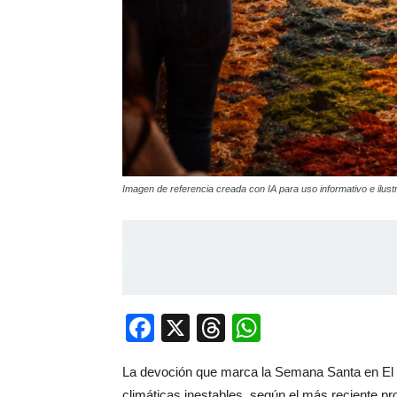
Imagen de referencia creada con IA para uso informativo e ilustr
Facebook
X
Threads
WhatsApp
La devoción que marca la Semana Santa en El 
climáticas inestables, según el más reciente p