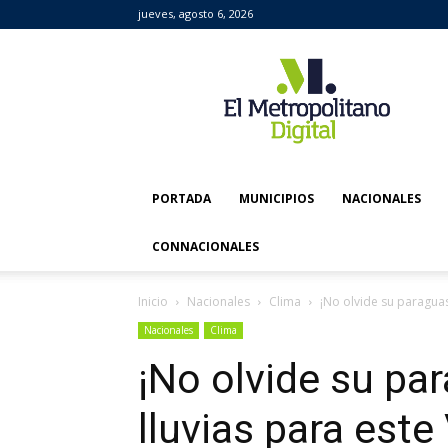
jueves, agosto 6, 2026
El
Metropolitano
Digital
PORTADA
MUNICIPIOS
NACIONALES
CONNACIONALES
Inicio
Nacionales
Clima
¡No olvide su paraguas
Nacionales
Clima
¡No olvide su pa
lluvias para este