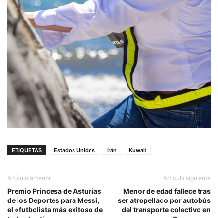
ETIQUETAS
Estados Unidos
Irán
Kuwait
Artículo anterior
Artículo siguiente
Premio Princesa de Asturias
Menor de edad fallece tras
de los Deportes para Messi,
ser atropellado por autobús
el «futbolista más exitoso de
del transporte colectivo en