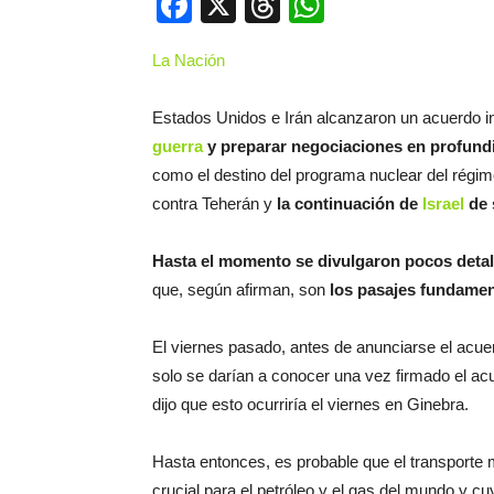
Facebook
X
Threads
WhatsApp
La Nación
Estados Unidos e Irán alcanzaron un acuerdo in
guerra
y preparar negociaciones en profun
como el destino del programa nuclear del régi
contra Teherán y
la continuación de
Israel
de 
Hasta el momento se divulgaron pocos detalle
que, según afirman, son
los pasajes fundamen
El viernes pasado, antes de anunciarse el acuerd
solo se darían a conocer una vez firmado el ac
dijo que esto ocurriría el viernes en Ginebra.
Hasta entonces, es probable que el transporte 
crucial para el petróleo y el gas del mundo y cu