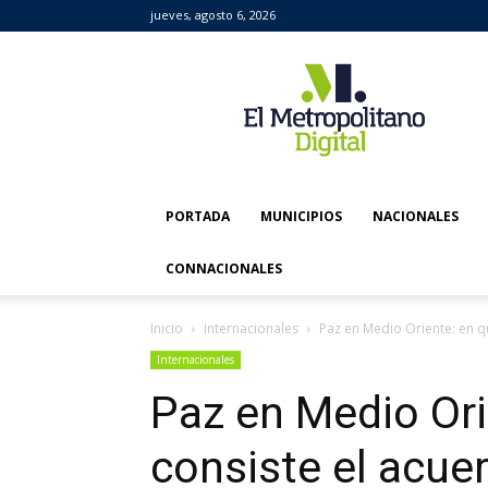
jueves, agosto 6, 2026
El
Metropolitano
Digital
PORTADA
MUNICIPIOS
NACIONALES
CONNACIONALES
Inicio
Internacionales
Paz en Medio Oriente: en qu
Internacionales
Paz en Medio Ori
consiste el acue