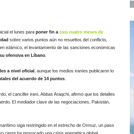
icial el lunes para
poner fin a
casi cuatro meses de
didad
sobre varios puntos aún no resueltos del conflicto,
men islámico, el levantamiento de las sanciones económicas
su ofensiva en Líbano
.
s a nivel oficial
, aunque los medios iraníes publicaron lo
tales del acuerdo de 14 puntos
.
o, el canciller iraní, Abbas Araqchi, afirmó que los detalles
uerdo. El mediador clave de las negociaciones, Pakistán,
marítimo siga restringido en el estrecho de Ormuz, un paso
yo cierre ha provocado una crisis energética global.