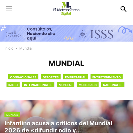
Inicio
Mundial
MUNDIAL
CONNACIONALES
DEPORTES
EMPRESARIAL
ENTRETENIMIENTO
INICIO
INTERNACIONALES
MUNDIAL
MUNICIPIOS
NACIONALES
OPINIÓN
RETRATOS
MUNDIAL
Infantino acusa a críticos del Mundial
2026 de «difundir odio y...