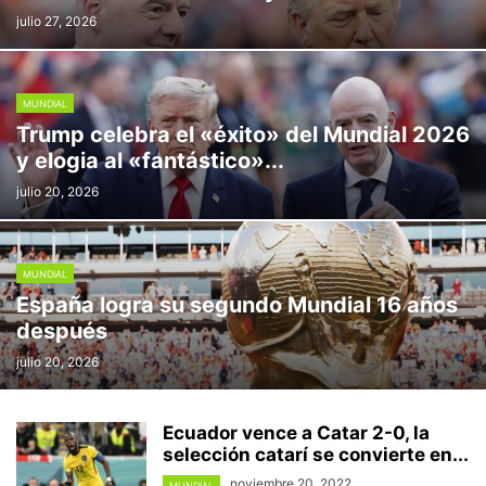
julio 27, 2026
MUNDIAL
Trump celebra el «éxito» del Mundial 2026
y elogia al «fantástico»...
julio 20, 2026
MUNDIAL
España logra su segundo Mundial 16 años
después
julio 20, 2026
Ecuador vence a Catar 2-0, la
selección catarí se convierte en...
noviembre 20, 2022
MUNDIAL