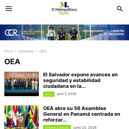
Inicio
Etiquetas
OEA
OEA
El Salvador expone avances en
seguridad y estabilidad
ciudadana en la...
julio 1, 2026
INICIO
OEA abre su 56 Asamblea
General en Panamá centrada en
reforzar...
junio 23, 2026
INTERNACIONALES