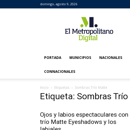
domingo, agosto 9, 2026
El
Metropolitano
Digital
PORTADA
MUNICIPIOS
NACIONALES
CONNACIONALES
Inicio
Etiquetas
Sombras Trío Matte
Etiqueta: Sombras Trío
Ojos y labios espectaculares con
trío Matte Eyeshadows y los
labiales...