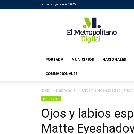
jueves, agosto 6, 2026
El
Metropolitano
Digital
PORTADA
MUNICIPIOS
NACIONALES
CONNACIONALES
Inicio
Empresarial
Ojos y labios espectaculares co
Empresarial
Ojos y labios esp
Matte Eyeshadows