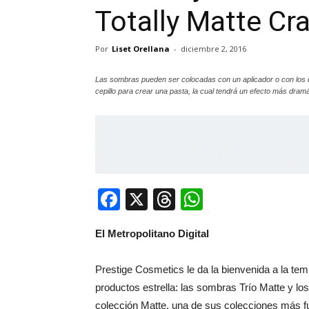
Totally Matte Cr
Por
Liset Orellana
-
diciembre 2, 2016
Las sombras pueden ser colocadas con un aplicador o con los
cepillo para crear una pasta, la cual tendrá un efecto más dramá
Facebook
X
Threads
WhatsApp
El Metropolitano Digital
Prestige Cosmetics le da la bienvenida a la te
productos estrella: las sombras Trío Matte y lo
colección Matte, una de sus colecciones más fu