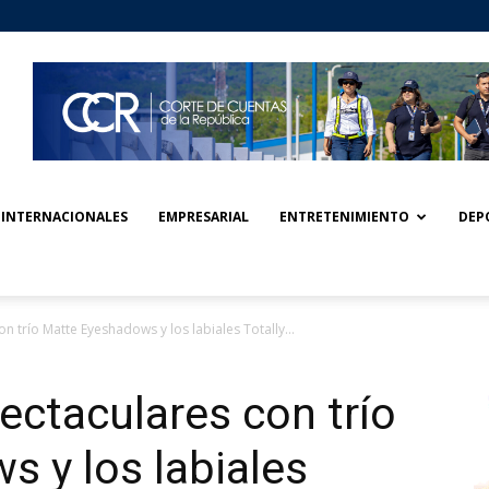
INTERNACIONALES
EMPRESARIAL
ENTRETENIMIENTO
DEP
n trío Matte Eyeshadows y los labiales Totally...
ectaculares con trío
 y los labiales