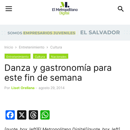
Inicio
Entretenimiento
Cultura
Entretenimiento
Cultura
Nacionales
Danza y gastronomía para
este fin de semana
Por
Liset Orellana
-
agosto 29, 2014
Facebook
X
Threads
WhatsApp
[quote_box_left]El Metropolitano Digital[/quote_box_left]