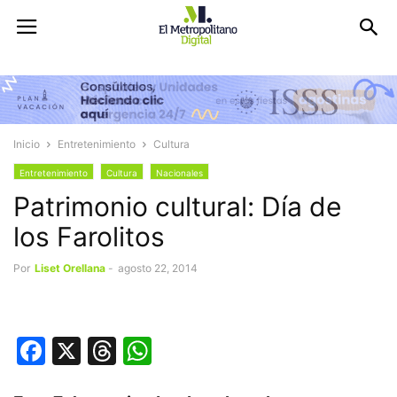
Inicio
Entretenimiento
Cultura
Entretenimiento
Cultura
Nacionales
Patrimonio cultural: Día de
los Farolitos
Por
Liset Orellana
-
agosto 22, 2014
Facebook
X
Threads
WhatsApp