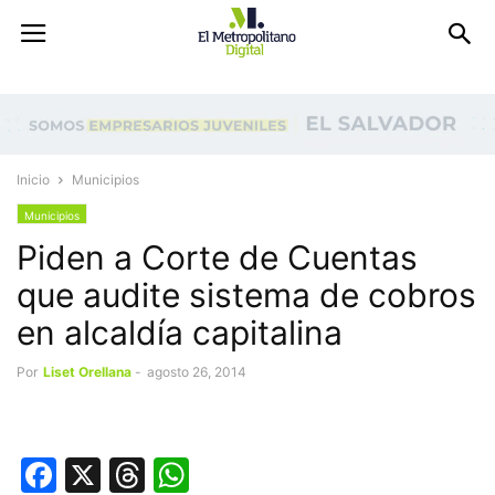
Inicio
Municipios
Municipios
Piden a Corte de Cuentas
que audite sistema de cobros
en alcaldía capitalina
Por
Liset Orellana
-
agosto 26, 2014
Facebook
X
Threads
WhatsApp