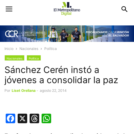
Inicio
Nacionales
Política
Nacionales
Política
Sánchez Cerén instó a
jóvenes a consolidar la paz
Por
Liset Orellana
-
agosto 22, 2014
Facebook
X
Threads
WhatsApp