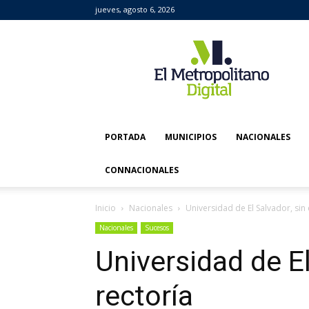
jueves, agosto 6, 2026
El
Metropolitano
Digital
PORTADA
MUNICIPIOS
NACIONALES
CONNACIONALES
Inicio
Nacionales
Universidad de El Salvador, sin 
Nacionales
Sucesos
Universidad de El
rectoría