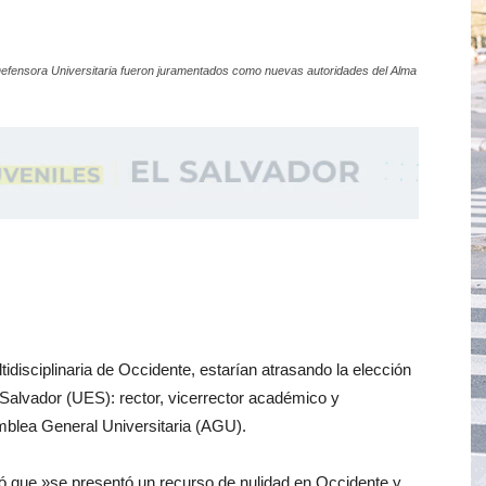
 Defensora Universitaria fueron juramentados como nuevas autoridades del Alma
idisciplinaria de Occidente, estarían atrasando la elección
 Salvador (UES): rector, vicerrector académico y
mblea General Universitaria (AGU).
ó que »se presentó un recurso de nulidad en Occidente y