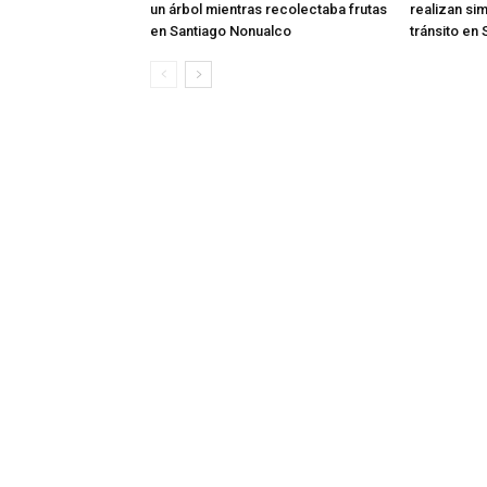
un árbol mientras recolectaba frutas
realizan si
en Santiago Nonualco
tránsito en