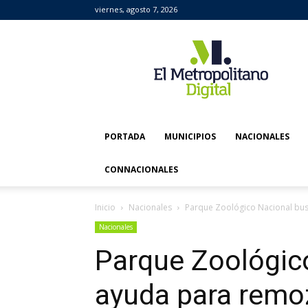
viernes, agosto 7, 2026
El
Metropolitano
Digital
PORTADA
MUNICIPIOS
NACIONALES
CONNACIONALES
Inicio
Nacionales
Parque Zoológico Nacional bus
Nacionales
Parque Zoológic
ayuda para remoz