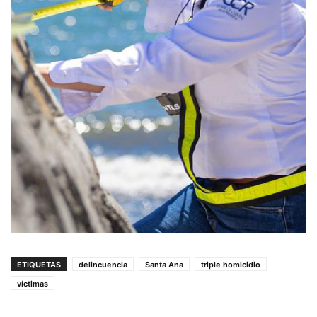
ETIQUETAS
delincuencia
Santa Ana
triple homicidio
víctimas