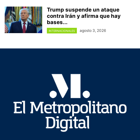
Trump suspende un ataque
contra Irán y afirma que hay
bases...
agosto 3, 2026
INTERNACIONALES