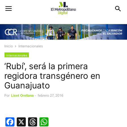
Inicio
Internacionales
Internacionales
‘Rubí’, será la primera
regidora transgénero en
Guanajuato
Por
Liset Orellana
-
febrero 27, 2016
Facebook
X
Threads
WhatsApp