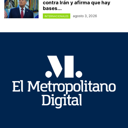
contra Irán y afirma que hay
bases...
agosto 3, 2026
INTERNACIONALES