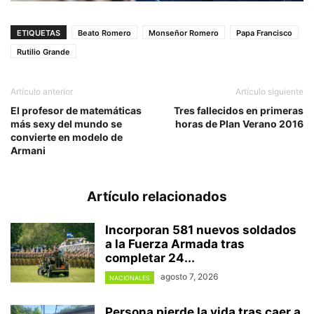
ETIQUETAS
Beato Romero
Monseñor Romero
Papa Francisco
Rutilio Grande
Artículo anterior
Artículo siguiente
El profesor de matemáticas
Tres fallecidos en primeras
más sexy del mundo se
horas de Plan Verano 2016
convierte en modelo de
Armani
Artículo relacionados
Incorporan 581 nuevos soldados
a la Fuerza Armada tras
completar 24...
agosto 7, 2026
NACIONALES
Persona pierde la vida tras caer a