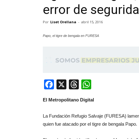
error de segurid
Por
Liset Orellana
-
abril 15, 2016
Papo, el tigre de bengala en FURESA
Facebook
X
Threads
WhatsApp
El Metropolitano Digital
La Fundación Refugio Salvaje (FURESA) lamentó
quien fue atacado por el tigre de bengala Papo.