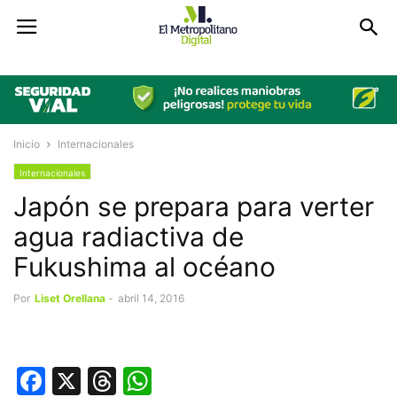
Inicio
Internacionales
Internacionales
Japón se prepara para verter
agua radiactiva de
Fukushima al océano
Por
Liset Orellana
-
abril 14, 2016
Facebook
X
Threads
WhatsApp