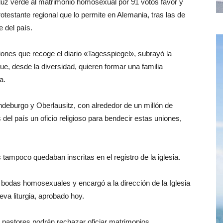
o luz verde al matrimonio homosexual por 91 votos favor y
protestante regional que lo permite en Alemania, tras las de
 del país.
iones que recoge el diario «Tagesspiegel», subrayó la
e, desde la diversidad, quieren formar una familia
a.
ndeburgo y Oberlausitz, con alrededor de un millón de
 del país un oficio religioso para bendecir estas uniones,
s tampoco quedaban inscritas en el registro de la iglesia.
 bodas homosexuales y encargó a la dirección de la Iglesia
va liturgia, aprobado hoy.
s pastores podrán rechazar oficiar matrimonios