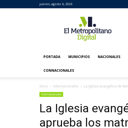
jueves, agosto 6, 2026
El
Metropolitano
Digital
PORTADA
MUNICIPIOS
NACIONALES
CONNACIONALES
Inicio
Internacionales
La Iglesia evangélica de B
Internacionales
La Iglesia evangé
aprueba los mat