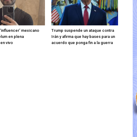
 ‘influencer’ mexicano
Trump suspende un ataque contra
élum en plena
Irán y afirma que hay bases para un
 en vivo
acuerdo que ponga fin a la guerra