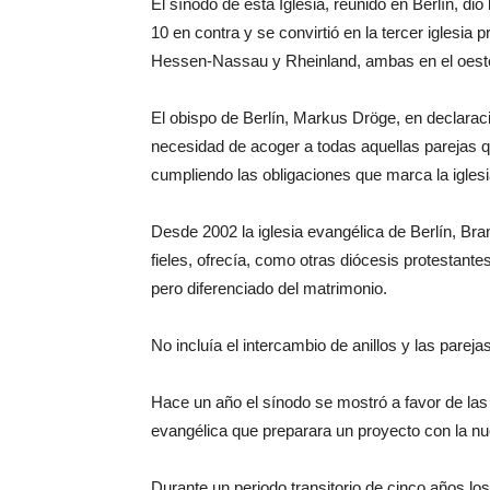
El sínodo de esta Iglesia, reunido en Berlín, di
10 en contra y se convirtió en la tercer iglesia 
Hessen-Nassau y Rheinland, ambas en el oeste
El obispo de Berlín, Markus Dröge, en declarac
necesidad de acoger a todas aquellas parejas qu
cumpliendo las obligaciones que marca la iglesi
Desde 2002 la iglesia evangélica de Berlín, Bra
fieles, ofrecía, como otras diócesis protestantes
pero diferenciado del matrimonio.
No incluía el intercambio de anillos y las pareja
Hace un año el sínodo se mostró a favor de las
evangélica que preparara un proyecto con la nue
Durante un periodo transitorio de cinco años lo