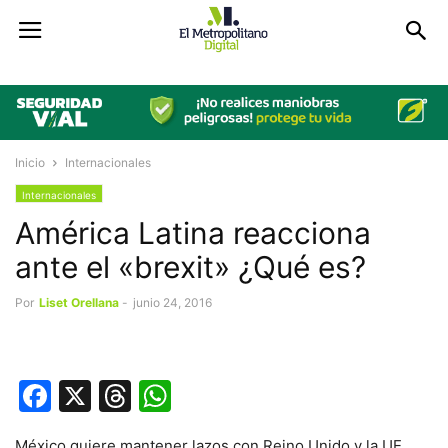
Inicio
Internacionales
Internacionales
América Latina reacciona
ante el «brexit» ¿Qué es?
Por
Liset Orellana
-
junio 24, 2016
Facebook
X
Threads
WhatsApp
México quiere mantener lazos con Reino Unido y la UE,