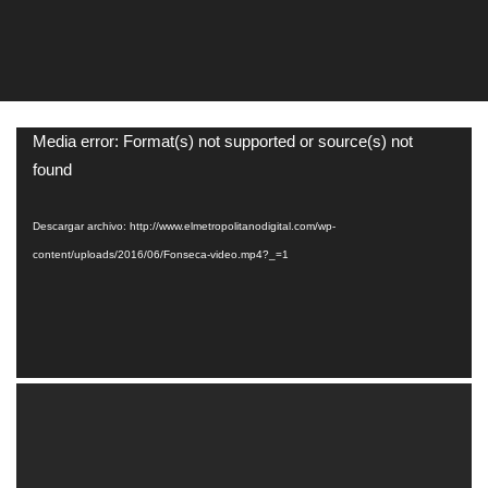
Reproductor
Media error: Format(s) not supported or source(s) not
de
found
vídeo
Descargar archivo: http://www.elmetropolitanodigital.com/wp-
content/uploads/2016/06/Fonseca-video.mp4?_=1