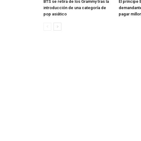
BTS se retira de los Grammy tras la
El príncipe 
introducción de una categoría de
demandante
pop asiático
pagar millon