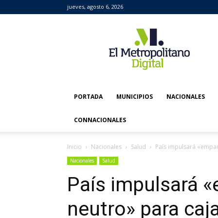
jueves, agosto 6, 2026
El
Metropolitano
Digital
PORTADA
MUNICIPIOS
NACIONALES
CONNACIONALES
Inicio
Nacionales
Salud
País impulsará «empaq
Nacionales
Salud
País impulsará 
neutro» para caja