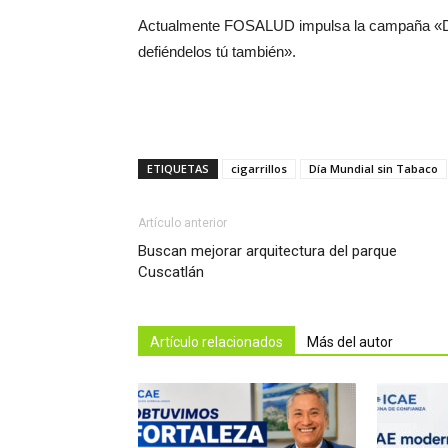
Actualmente FOSALUD impulsa la campaña «D
defiéndelos tú también».
ETIQUETAS
cigarrillos
Día Mundial sin Tabaco
Artículo anterior
Buscan mejorar arquitectura del parque
Cuscatlán
Artículo relacionados
Más del autor