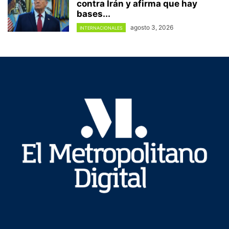
contra Irán y afirma que hay
bases...
agosto 3, 2026
INTERNACIONALES