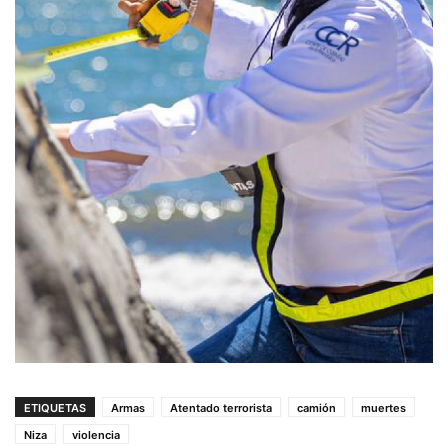
ETIQUETAS
Armas
Atentado terrorista
camión
muertes
Niza
violencia