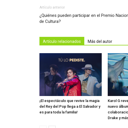
Artículo anterior
¿Quiénes pueden participar en el Premio Nacio
de Cultura?
Artículo relacionados
Más del autor
¡El espectáculo que revive la magia
Karol G rev
del Rey del Pop llega a El Salvador y
nuevo álbum
es para toda la familia!
colaboraci
Drake y má