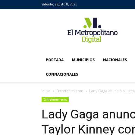
sábado, agosto 8, 2026
El
Metropolitano
Digital
PORTADA
MUNICIPIOS
NACIONALES
CONNACIONALES
Inicio
Entretenimiento
Lady Gaga anunció su separ
Entretenimiento
Lady Gaga anunc
Taylor Kinney co