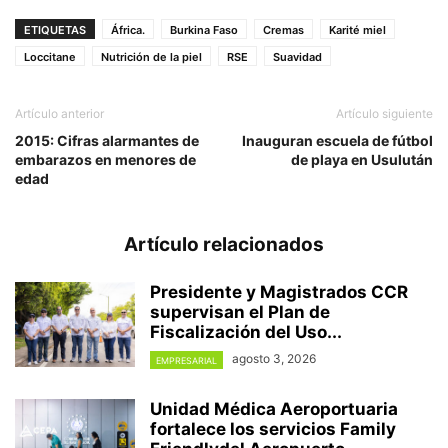
ETIQUETAS
África.
Burkina Faso
Cremas
Karité miel
Loccitane
Nutrición de la piel
RSE
Suavidad
Artículo anterior
Artículo siguiente
2015: Cifras alarmantes de
Inauguran escuela de fútbol
embarazos en menores de
de playa en Usulután
edad
Artículo relacionados
Presidente y Magistrados CCR
supervisan el Plan de
Fiscalización del Uso...
agosto 3, 2026
EMPRESARIAL
Unidad Médica Aeroportuaria
fortalece los servicios Family