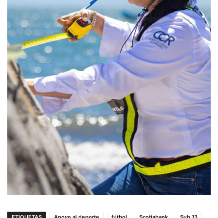
ETIQUETAS
Apoyo al deporte
fútbol
Scotiabank
Sub 13