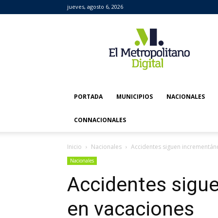
jueves, agosto 6, 2026
El
Metropolitano
Digital
PORTADA
MUNICIPIOS
NACIONALES
CONNACIONALES
Inicio
Nacionales
Accidentes siguen incrementán
Nacionales
Accidentes sigu
en vacaciones