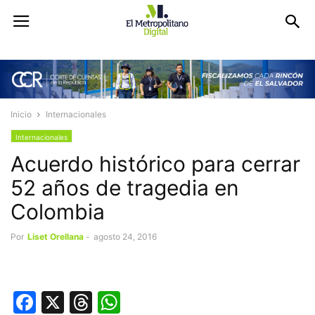
Inicio
Internacionales
Internacionales
Acuerdo histórico para cerrar
52 años de tragedia en
Colombia
Por
Liset Orellana
-
agosto 24, 2016
Facebook
X
Threads
WhatsApp