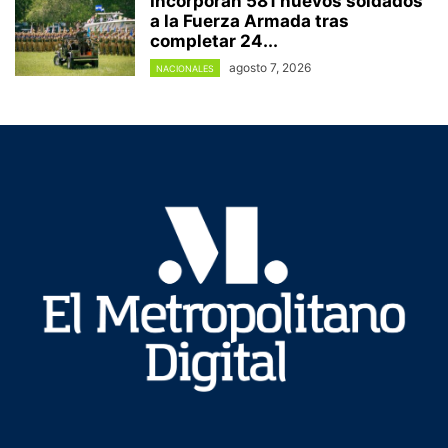
Incorporan 581 nuevos soldados
a la Fuerza Armada tras
completar 24...
agosto 7, 2026
NACIONALES