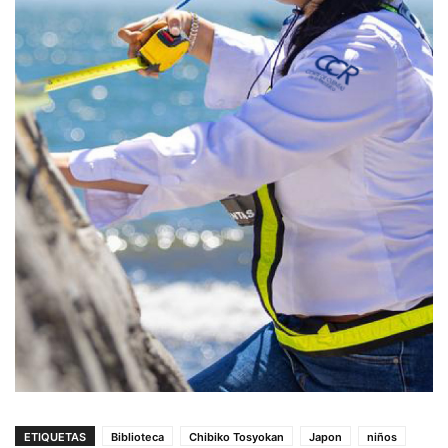
ETIQUETAS
Biblioteca
Chibiko Tosyokan
Japon
niños