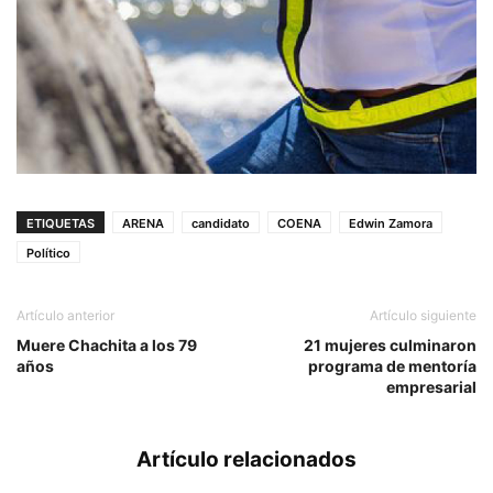
ETIQUETAS
ARENA
candidato
COENA
Edwin Zamora
Político
Artículo anterior
Artículo siguiente
Muere Chachita a los 79
21 mujeres culminaron
años
programa de mentoría
empresarial
Artículo relacionados