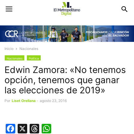
Inicio
Nacionales
Nacionales
Política
Edwin Zamora: «No tenemos
opción, tenemos que ganar
las elecciones de 2019»
Por
Liset Orellana
-
agosto 23, 2016
Facebook
X
Threads
WhatsApp