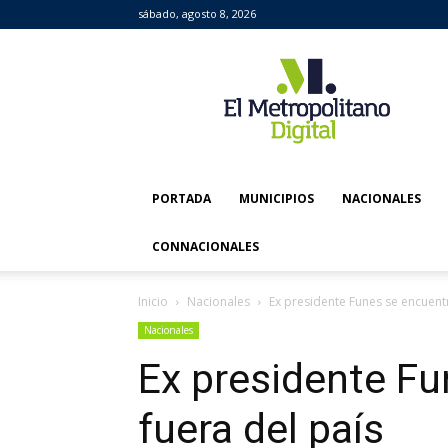
sábado, agosto 8, 2026
El
Metropolitano
Digital
PORTADA
MUNICIPIOS
NACIONALES
CONNACIONALES
Inicio
Nacionales
Ex presidente Funes se encuentr
Nacionales
Ex presidente Fu
fuera del país