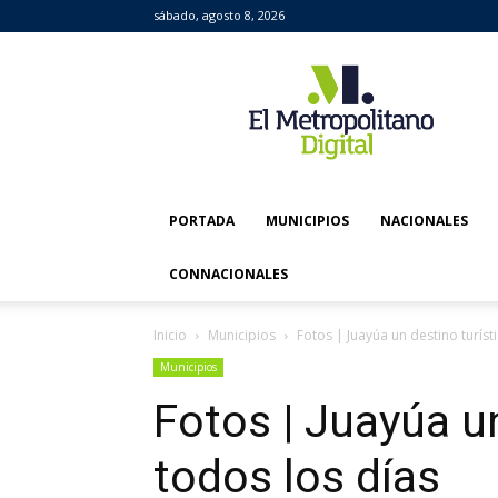
sábado, agosto 8, 2026
El
Metropolitano
Digital
PORTADA
MUNICIPIOS
NACIONALES
CONNACIONALES
Inicio
Municipios
Fotos | Juayúa un destino turíst
Municipios
Fotos | Juayúa un
todos los días