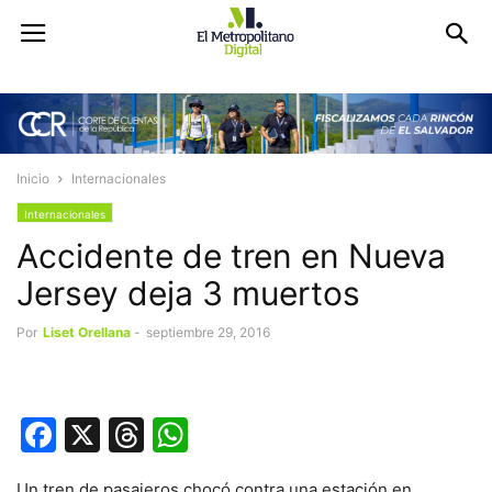
Inicio
Internacionales
Internacionales
Accidente de tren en Nueva
Jersey deja 3 muertos
Por
Liset Orellana
-
septiembre 29, 2016
Facebook
X
Threads
WhatsApp
Un tren de pasajeros chocó contra una estación en