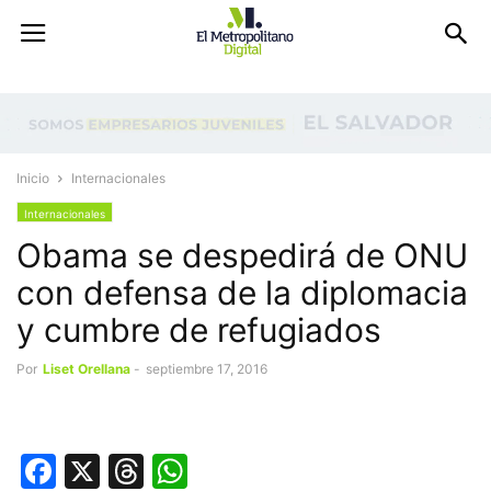
Inicio
Internacionales
Internacionales
Obama se despedirá de ONU
con defensa de la diplomacia
y cumbre de refugiados
Por
Liset Orellana
-
septiembre 17, 2016
Facebook
X
Threads
WhatsApp