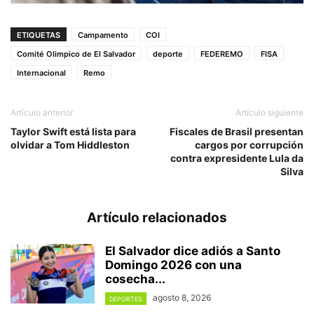
ETIQUETAS
Campamento
COI
Comité Olimpico de El Salvador
deporte
FEDEREMO
FISA
Internacional
Remo
Artículo anterior
Artículo siguiente
Taylor Swift está lista para
Fiscales de Brasil presentan
olvidar a Tom Hiddleston
cargos por corrupción
contra expresidente Lula da
Silva
Artículo relacionados
El Salvador dice adiós a Santo
Domingo 2026 con una
cosecha...
agosto 8, 2026
DEPORTES