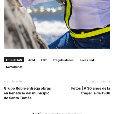
ETIQUETAS
AGM
FGR
Irregularidades
Luces Led
Narcotráfico
Artículo anterior
Artículo siguiente
Grupo Roble entrega obras
Fotos | A 30 años de la
en beneficio del municipio
tragedia de 1986
de Santo Tomás