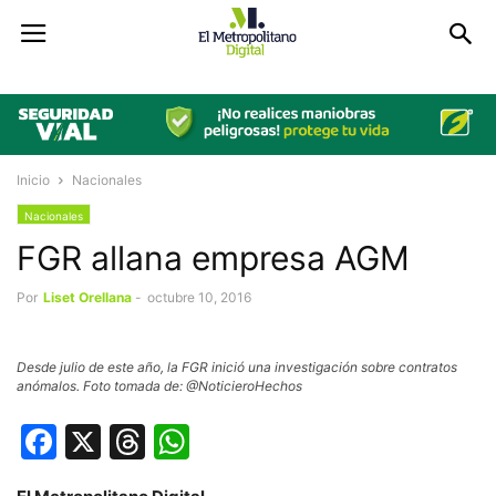
Inicio
Nacionales
Nacionales
FGR allana empresa AGM
Por
Liset Orellana
-
octubre 10, 2016
Desde julio de este año, la FGR inició una investigación sobre contratos
anómalos. Foto tomada de: @NoticieroHechos
Facebook
X
Threads
WhatsApp