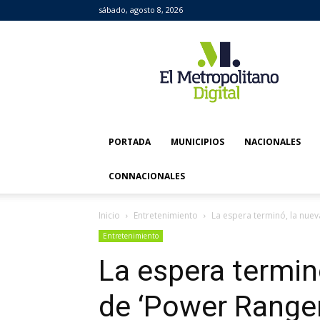
sábado, agosto 8, 2026
El
Metropolitano
Digital
PORTADA
MUNICIPIOS
NACIONALES
CONNACIONALES
Inicio
Entretenimiento
La espera terminó, la nueva
Entretenimiento
La espera terminó
de ‘Power Ranger