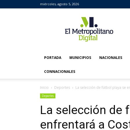
miércoles, agosto 5, 2026
El
Metropolitano
Digital
PORTADA
MUNICIPIOS
NACIONALES
CONNACIONALES
Inicio
Deportes
La selección de fútbol playa se e
Deportes
La selección de f
enfrentará a Cos