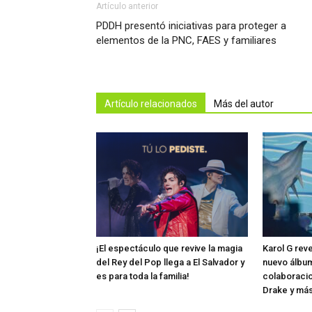
Artículo anterior
PDDH presentó iniciativas para proteger a
elementos de la PNC, FAES y familiares
Artículo relacionados
Más del autor
¡El espectáculo que revive la magia
Karol G rev
del Rey del Pop llega a El Salvador y
nuevo álbum
es para toda la familia!
colaboraci
Drake y má