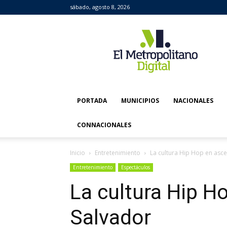
sábado, agosto 8, 2026
El
Metropolitano
Digital
PORTADA
MUNICIPIOS
NACIONALES
CONNACIONALES
Inicio
Entretenimiento
La cultura Hip Hop en asce
Entretenimiento
Espectáculos
La cultura Hip H
Salvador