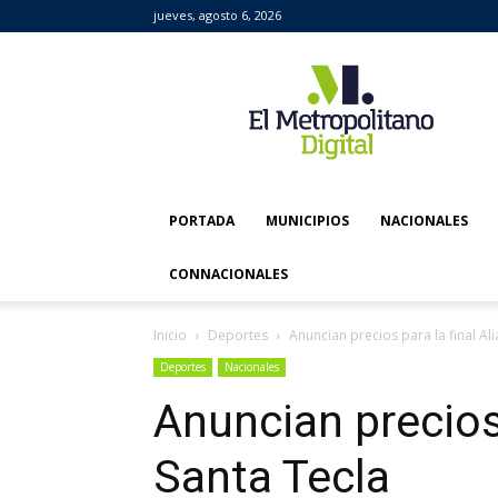
jueves, agosto 6, 2026
El
Metropolitano
Digital
PORTADA
MUNICIPIOS
NACIONALES
CONNACIONALES
Inicio
Deportes
Anuncian precios para la final Al
Deportes
Nacionales
Anuncian precios 
Santa Tecla