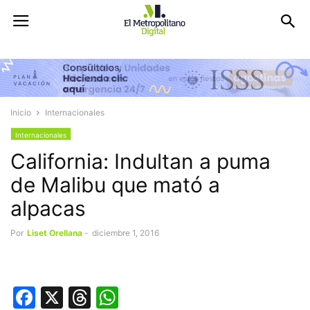
Inicio
Internacionales
Internacionales
California: Indultan a puma
de Malibu que mató a
alpacas
Por
Liset Orellana
-
diciembre 1, 2016
Facebook
X
Threads
WhatsApp