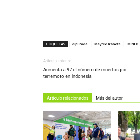
ETIQUETAS
diputada
Mayteé Iraheta
MINED
Artículo anterior
Aumenta a 97 el número de muertos por
terremoto en Indonesia
Artículo relacionados
Más del autor