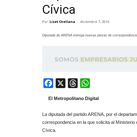
Cívica
Por
Liset Orellana
-
diciembre 7, 2016
Diputada de ARENA entrega nuevas piezas de correspondenci
Facebook
X
Threads
WhatsApp
El Metropolitano Digital
La diputada del partido ARENA, por el departa
correspondencia en la que solicita al Ministeri
Cívica.