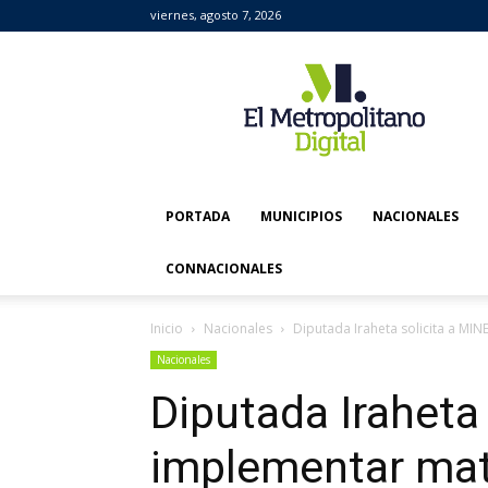
viernes, agosto 7, 2026
El
Metropolitano
Digital
PORTADA
MUNICIPIOS
NACIONALES
CONNACIONALES
Inicio
Nacionales
Diputada Iraheta solicita a MI
Nacionales
Diputada Iraheta
implementar mat