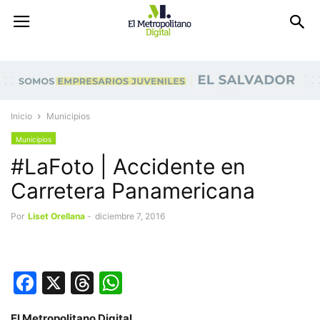
Inicio
Municipios
Municipios
#LaFoto | Accidente en
Carretera Panamericana
Por
Liset Orellana
-
diciembre 7, 2016
Facebook
X
Threads
WhatsApp
El Metropolitano Digital