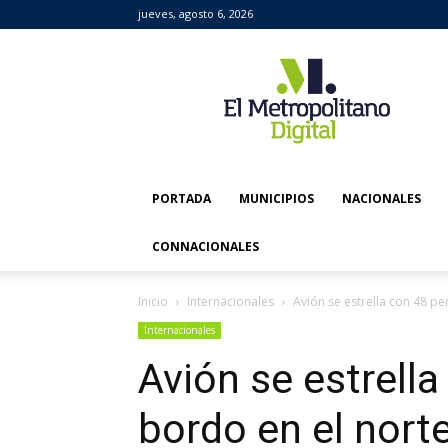
jueves, agosto 6, 2026
El
Metropolitano
Digital
PORTADA
MUNICIPIOS
NACIONALES
CONNACIONALES
Inicio
Internacionales
Avión se estrella con 48 pe
Internacionales
Avión se estrell
bordo en el nort